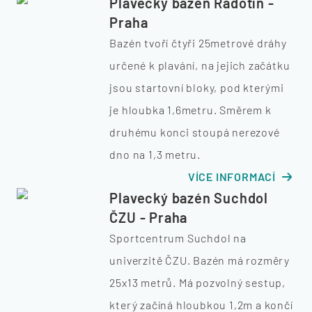
Plavecký bazén Radotín -
Praha
Bazén tvoří čtyři 25metrové dráhy
určené k plavání, na jejich začátku
jsou startovní bloky, pod kterými
je hloubka 1,6metru. Směrem k
druhému konci stoupá nerezové
dno na 1,3 metru.
VÍCE INFORMACÍ
Plavecký bazén Suchdol
ČZU - Praha
Sportcentrum Suchdol na
univerzitě ČZU. Bazén má rozměry
25x13 metrů. Má pozvolný sestup,
který začíná hloubkou 1,2m a končí