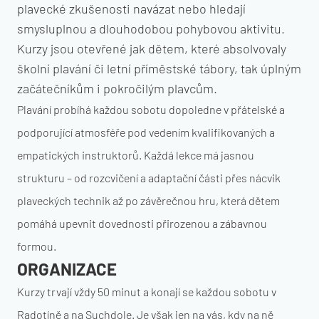
plavecké zkušenosti navázat nebo hledají
smysluplnou a dlouhodobou pohybovou aktivitu.
Kurzy jsou otevřené jak dětem, které absolvovaly
školní plavání či letní příměstské tábory, tak úplným
začátečníkům i pokročilým plavcům.
Plavání probíhá každou sobotu dopoledne v přátelské a
podporující atmosféře pod vedením kvalifikovaných a
empatických instruktorů. Každá lekce má jasnou
strukturu – od rozcvičení a adaptační části přes nácvik
plaveckých technik až po závěrečnou hru, která dětem
pomáhá upevnit dovednosti přirozenou a zábavnou
formou.
ORGANIZACE
Kurzy trvají vždy 50 minut a konají se každou sobotu v
Radotíně a na Suchdole. Je však jen na vás, kdy na ně