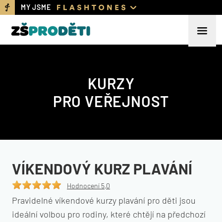
MY JSME
KURZY
PRO VEŘEJNOST
VÍKENDOVÝ KURZ PLAVÁNÍ
Hodnocení 5,0
Pravidelné víkendové kurzy plavání pro děti jsou
ideální volbou pro rodiny, které chtějí na předchozí