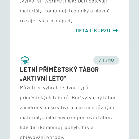
„Vytvoř si” tvoříme jinak! Děti objevují
materiály, kombinují techniky a hlavně
rozvíjejí vlastní nápady.
DETAIL KURZU
V TÝMU
LETNÍ PŘÍMĚSTSKÝ TÁBOR
„AKTIVNÍ LÉTO“
Můžete si vybrat ze dvou typů
příměstských táborů. Buď výtvarný tábor
zaměřený na kreativitu a práci s různými
materiály, nebo enviro-sportovní tábor,
kde děti kombinují pohyb, hry a
objevování přírody.