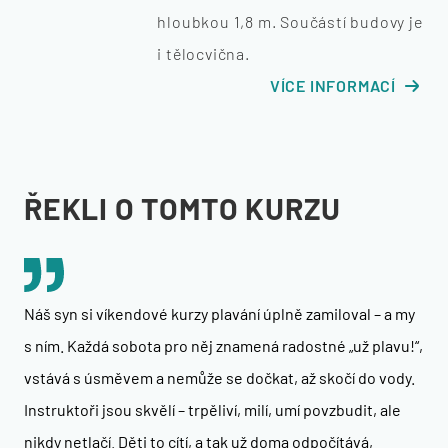
hloubkou 1,8 m. Součástí budovy je
i tělocvična.
VÍCE INFORMACÍ
ŘEKLI O TOMTO KURZU
Náš syn si víkendové kurzy plavání úplně zamiloval – a my
s ním. Každá sobota pro něj znamená radostné „už plavu!“,
vstává s úsměvem a nemůže se dočkat, až skočí do vody.
Instruktoři jsou skvělí – trpěliví, milí, umí povzbudit, ale
nikdy netlačí. Děti to cítí, a tak už doma odpočítává,