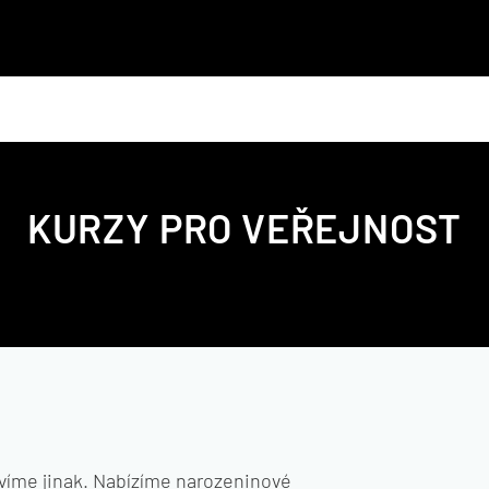
KURZY
PRO VEŘEJNOST
avíme jinak. Nabízíme narozeninové