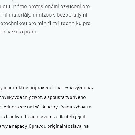
udiu. Máme profesionální ozvučení pro
tními materiály, minizoo s bezobratlými
ototechnikou pro minifilm i techniku pro
le věku a přání.
 bylo perfektně připravené – barevná výzdoba,
vilky vdechly život, a spousta tvořivého
jednorožce na tyči, kluci rytířskou výbavu a
a s trpělivostí a úsměvem vedla děti jejich
arvy a nápady. Opravdu originální oslava, na