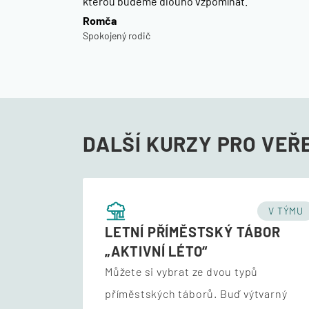
kterou budeme dlouho vzpomínat.
Romča
Spokojený rodič
DALŠÍ KURZY PRO VEŘ
V TÝMU
LETNÍ PŘÍMĚSTSKÝ TÁBOR
„AKTIVNÍ LÉTO“
Můžete si vybrat ze dvou typů
příměstských táborů. Buď výtvarný