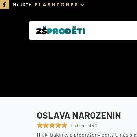
MY JSME
OSLAVA NAROZENIN
Hodnocení 5,0
Hluk, balonky a předražený dort? U nás sl