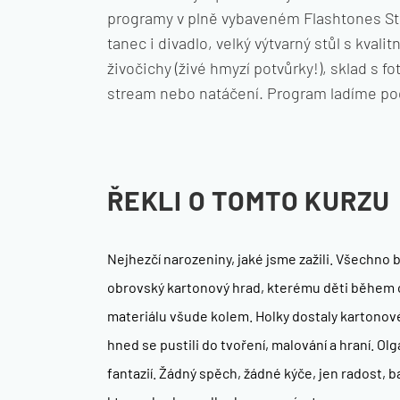
programy v plně vybaveném Flashtones St
tanec i divadlo, velký výtvarný stůl s kvali
živočichy (živé hmyzí potvůrky!), sklad s f
stream nebo natáčení. Program ladíme pod
ŘEKLI O TOMTO KURZU
Nejhezčí narozeniny, jaké jsme zažili. Všechno
obrovský kartonový hrad, kterému děti během ch
materiálu všude kolem. Holky dostaly kartonové 
hned se pustili do tvoření, malování a hraní. Olg
fantazií. Žádný spěch, žádné kýče, jen radost, b