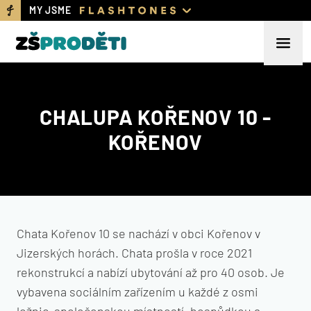
MY JSME
CHALUPA KOŘENOV 10 -
KOŘENOV
Chata Kořenov 10 se nachází v obci Kořenov v
Jizerských horách. Chata prošla v roce 2021
rekonstrukcí a nabízí ubytování až pro 40 osob. Je
vybavena sociálním zařízením u každé z osmi