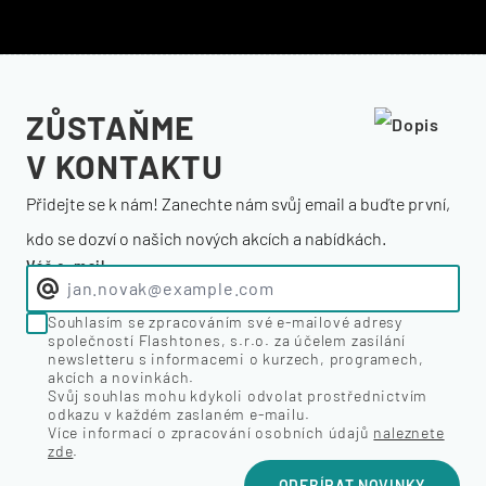
ZŮSTAŇME
V KONTAKTU
Přidejte se k nám! Zanechte nám svůj email a buďte první,
kdo se dozví o našich nových akcích a nabídkách.
Váš e-mail
Souhlasím se zpracováním své e-mailové adresy
společností Flashtones, s.r.o. za účelem zasílání
newsletteru s informacemi o kurzech, programech,
akcích a novinkách.
Svůj souhlas mohu kdykoli odvolat prostřednictvím
odkazu v každém zaslaném e-mailu.
Více informací o zpracování osobních údajů
naleznete
zde
.
ODEBÍRAT NOVINKY