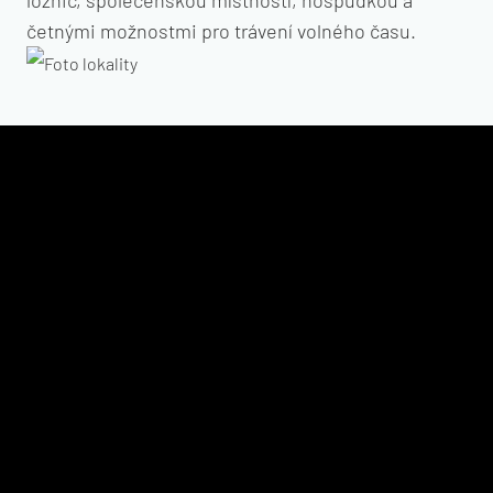
ložnic, společenskou místností, hospůdkou a
četnými možnostmi pro trávení volného času.