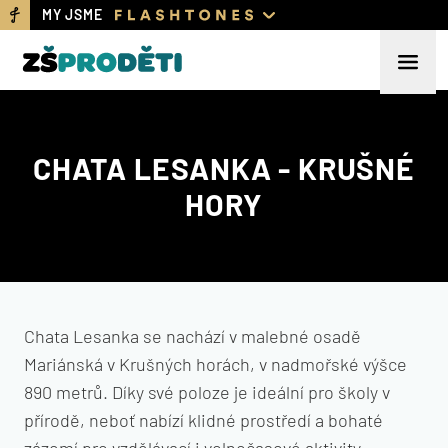
MY JSME
CHATA LESANKA - KRUŠNÉ
HORY
Chata Lesanka se nachází v malebné osadě
Mariánská v Krušných horách, v nadmořské výšce
890 metrů. Díky své poloze je ideální pro školy v
přírodě, neboť nabízí klidné prostředí a bohaté