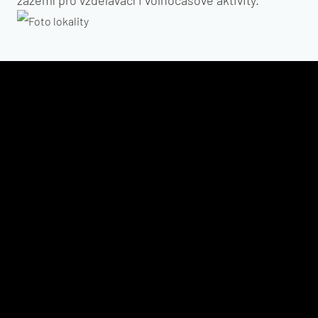
zázemí pro vzdělávací i volnočasové aktivity.