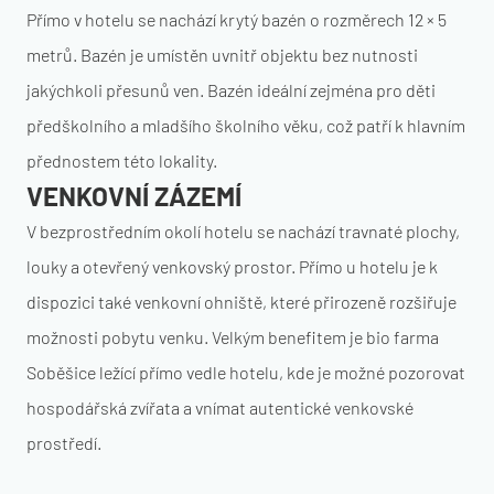
Přímo v hotelu se nachází krytý bazén o rozměrech 12 × 5
metrů. Bazén je umístěn uvnitř objektu bez nutnosti
jakýchkoli přesunů ven. Bazén ideální zejména pro děti
předškolního a mladšího školního věku, což patří k hlavním
přednostem této lokality.
VENKOVNÍ ZÁZEMÍ
V bezprostředním okolí hotelu se nachází travnaté plochy,
louky a otevřený venkovský prostor. Přímo u hotelu je k
dispozici také venkovní ohniště, které přirozeně rozšiřuje
možnosti pobytu venku. Velkým benefitem je bio farma
Soběšice ležící přímo vedle hotelu, kde je možné pozorovat
hospodářská zvířata a vnímat autentické venkovské
prostředí.