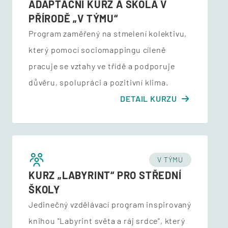
ADAPTAČNÍ KURZ A ŠKOLA V
PŘÍRODĚ „V TÝMU“
Program zaměřený na stmelení kolektivu,
který pomocí sociomappingu cíleně
pracuje se vztahy ve třídě a podporuje
důvěru, spolupráci a pozitivní klima.
DETAIL KURZU
V TÝMU
KURZ „LABYRINT“ PRO STŘEDNÍ
ŠKOLY
Jedinečný vzdělávací program inspirovaný
knihou "Labyrint světa a ráj srdce", který