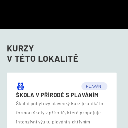
KURZY
V TÉTO LOKALITĚ
PLAVÁNÍ
ŠKOLA V PŘÍRODĚ S PLAVÁNÍM
Školní pobytový plavecký kurz je unikátní
formou školy v přírodě, která propojuje
intenzivní výuku plavání s aktivním