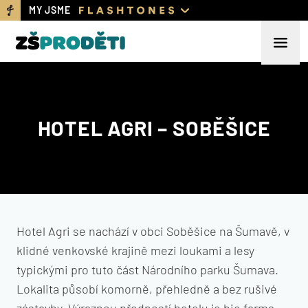
MY JSME
HOTEL AGRI – SOBĚŠICE
Hotel Agri se nachází v obci Soběšice na Šumavě, v
klidné venkovské krajině mezi loukami a lesy
typickými pro tuto část Národního parku Šumava.
Lokalita působí komorně, přehledně a bez rušivé