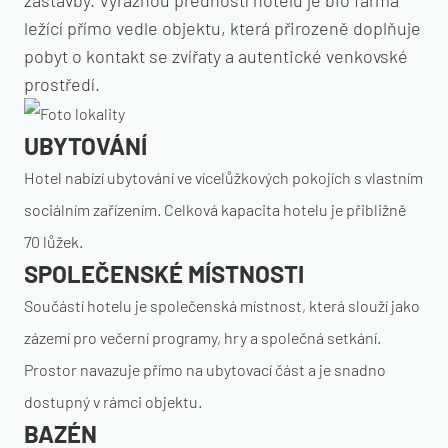
zástavby. Výraznou předností hotelu je bio farma
ležící přímo vedle objektu, která přirozeně doplňuje
pobyt o kontakt se zvířaty a autentické venkovské
prostředí.
UBYTOVÁNÍ
Hotel nabízí ubytování ve vícelůžkových pokojích s vlastním
sociálním zařízením. Celková kapacita hotelu je přibližně
70 lůžek.
SPOLEČENSKÉ MÍSTNOSTI
Součástí hotelu je společenská místnost, která slouží jako
zázemí pro večerní programy, hry a společná setkání.
Prostor navazuje přímo na ubytovací část a je snadno
dostupný v rámci objektu.
BAZÉN