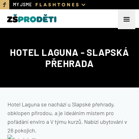
MY JSME
HOTEL LAGUNA - SLAPSKÁ
PŘEHRADA
Hotel Laguna se nachází u Slapské přehrady,
obklopen přírodou, a je ideálním místem pro
pořádání enviro a V týmu kurzů. Nabízí ubytování v
26 pokojích.