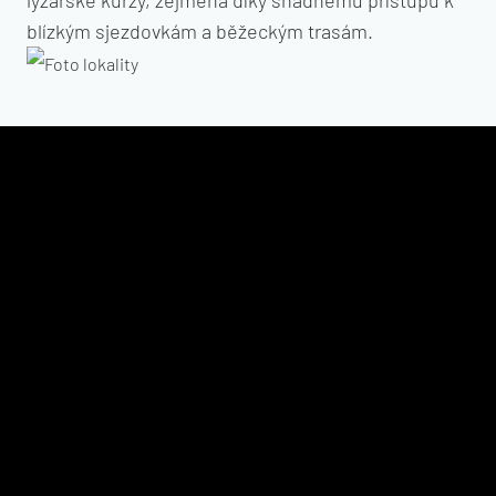
lyžařské kurzy, zejména díky snadnému přístupu k
blízkým sjezdovkám a běžeckým trasám.