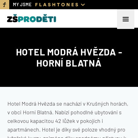
MY JSME
HOTEL MODRÁ HVĚZDA -
HORNÍ BLATNÁ
Hotel Modrá Hvězda se nachází v Krušných horách,
v obci Horní Blatná. Nabízí pohodlné ubytování s
celkovou kapacitou 42 lůžek v pokojích i
apartmánech. Hotel je díky své poloze vhodný pro