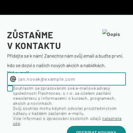
ZŮSTAŇME
V KONTAKTU
Přidejte se k nám! Zanechte nám svůj email a buďte první,
kdo se dozví o našich nových akcích a nabídkách.
Váš e-mail
Souhlasím se zpracováním své e-mailové adresy
společností Flashtones, s.r.o. za účelem zasílání
newsletteru s informacemi o kurzech, programech,
akcích a novinkách.
Svůj souhlas mohu kdykoli odvolat prostřednictvím
odkazu v každém zaslaném e-mailu.
Více informací o zpracování osobních údajů
naleznete
zde
.
ODEBÍRAT NOVINKY