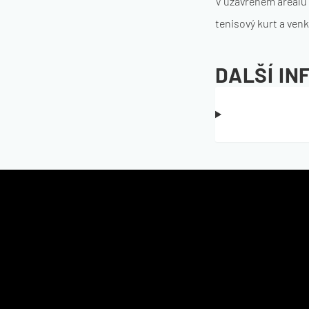
V uzavřeném areálu 
tenisový kurt a venk
DALŠÍ I