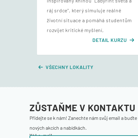
inspirovaný knihou "Labyrint světa a
ráj srdce", který simuluje reálné
životní situace a pomáhá studentům
rozvíjet kritické myšlení,
DETAIL KURZU
VŠECHNY LOKALITY
ZŮSTAŇME
V KONTAKTU
Přidejte se k nám! Zanechte nám svůj email a buďte 
nových akcích a nabídkách.
Váš e-mail