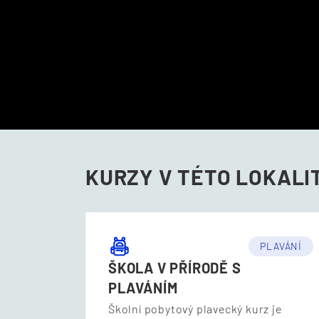
KURZY
V TÉTO LOKALI
PLAVÁNÍ
ŠKOLA V PŘÍRODĚ S
PLAVÁNÍM
Školní pobytový plavecký kurz je