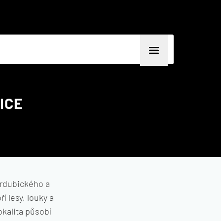
ICE
ardubického a
í lesy, louky a
okalita působí