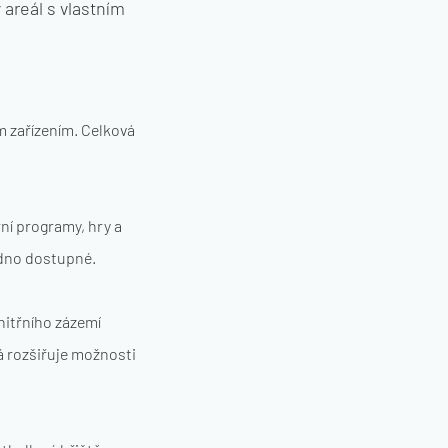
areál s vlastním
m zařízením. Celková
ní programy, hry a
adno dostupné.
nitřního zázemí
á rozšiřuje možnosti