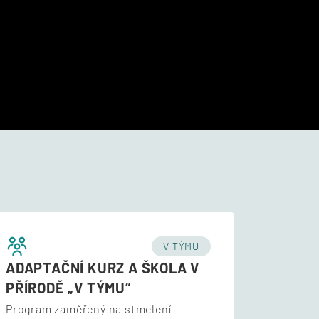
V TÝMU
ADAPTAČNÍ KURZ A ŠKOLA V
PŘÍRODĚ „V TÝMU“
Program zaměřený na stmelení