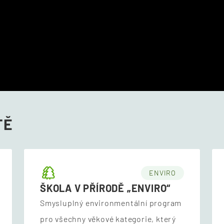
TĚ
ENVIRO
ŠKOLA V PŘÍRODĚ „ENVIRO“
Smysluplný environmentální program
pro všechny věkové kategorie, který