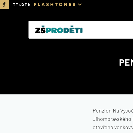
MY JSME
PE
Penzion Na Vysoč
Jihomoravského kr
otevřená venkovsk