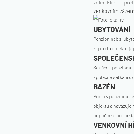
velmi klidně, pře
venkovním zázemí
UBYTOVÁNÍ
Penzion nabízí ubyt
kapacita objektu je 
SPOLEČENSK
Součástí penzionu j
společná setkání uv
BAZÉN
Přímo v penzionu se
objektu a navazuje 
odpočinku pro peda
VENKOVNÍ H