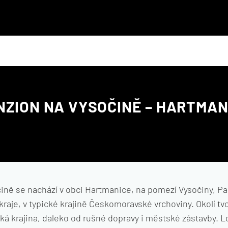
NZION NA VYSOČINĚ – HARTMAN
ině se nachází v obci Hartmanice, na pomezí Vysočiny, P
aje, v typické krajině Českomoravské vrchoviny. Okolí tvoř
á krajina, daleko od rušné dopravy i městské zástavby. L