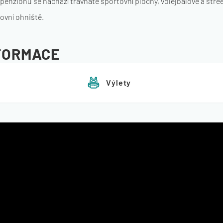
penzionu se nachází travnaté sportovní plochy, volejbalové a stree
ovní ohniště.
NFORMACE
Výlety