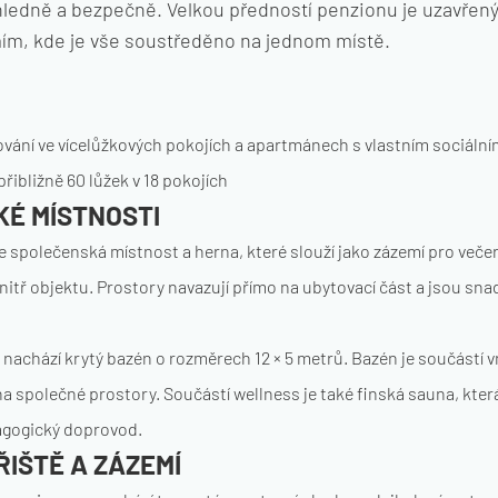
hledně a bezpečně. Velkou předností penzionu je uzavřený 
m, kde je vše soustředěno na jednom místě.
ování ve vícelůžkových pokojích a apartmánech s vlastním sociální
přibližně 60 lůžek v 18 pokojích
É MÍSTNOSTI
e společenská místnost a herna, které slouží jako zázemí pro večer
nitř objektu. Prostory navazují přímo na ubytovací část a jsou sn
 nachází krytý bazén o rozměrech 12 × 5 metrů. Bazén je součástí v
na společné prostory. Součástí wellness je také finská sauna, kter
gogický doprovod.
ŘIŠTĚ A ZÁZEMÍ