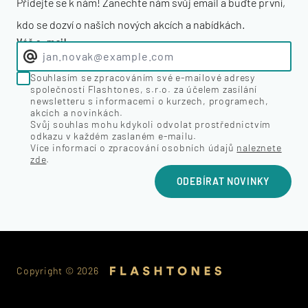
Přidejte se k nám! Zanechte nám svůj email a buďte první,
kdo se dozví o našich nových akcích a nabídkách.
Váš e-mail
Souhlasím se zpracováním své e-mailové adresy
společností Flashtones, s.r.o. za účelem zasílání
newsletteru s informacemi o kurzech, programech,
akcích a novinkách.
Svůj souhlas mohu kdykoli odvolat prostřednictvím
odkazu v každém zaslaném e-mailu.
Více informací o zpracování osobních údajů
naleznete
zde
.
ODEBÍRAT NOVINKY
Copyright ©
2026