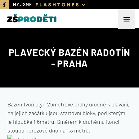
MY JSME
PLAVECKÝ BAZÉN RADOTÍN
- PRAHA
Bazén tvoří čtyři 25metrové dráhy určené k plavání,
na jejich začátku jsou startovní bloky, pod kterými
je hloubka 1,6metru. Směrem k druhému konci
stoupá nerezové dno na 1,3 metru.