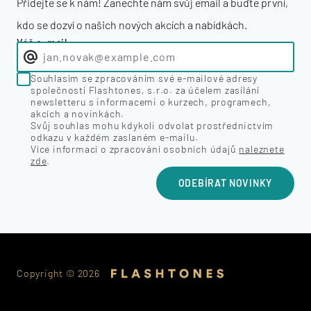
Přidejte se k nám! Zanechte nám svůj email a buďte první,
kdo se dozví o našich nových akcích a nabídkách.
Váš e-mail
Souhlasím se zpracováním své e-mailové adresy
společností Flashtones, s.r.o. za účelem zasílání
newsletteru s informacemi o kurzech, programech,
akcích a novinkách.
Svůj souhlas mohu kdykoli odvolat prostřednictvím
odkazu v každém zaslaném e-mailu.
Více informací o zpracování osobních údajů
naleznete
zde
.
ODEBÍRAT NOVINKY
Copyright ©
2026