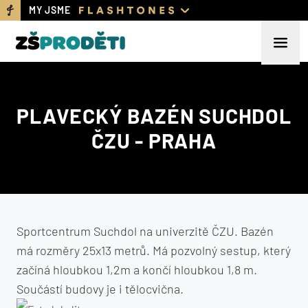
MY JSME
PLAVECKÝ BAZÉN SUCHDOL
ČZU - PRAHA
Sportcentrum Suchdol na univerzitě ČZU. Bazén
má rozměry 25x13 metrů. Má pozvolný sestup, který
začíná hloubkou 1,2m a končí hloubkou 1,8 m.
Součástí budovy je i tělocvična.