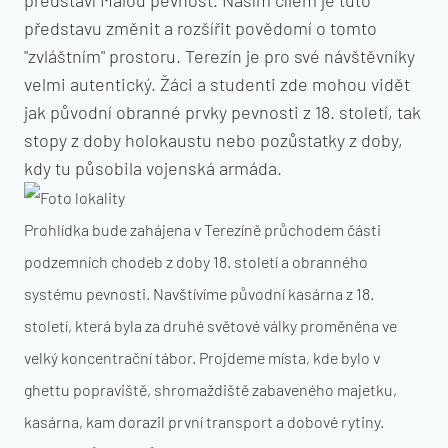
představí Malou pevnost. Naším cílem je tuto
představu změnit a rozšířit povědomí o tomto
"zvláštním" prostoru. Terezín je pro své návštěvníky
velmi autentický. Žáci a studenti zde mohou vidět
jak původní obranné prvky pevnosti z 18. století, tak
stopy z doby holokaustu nebo pozůstatky z doby,
kdy tu působila vojenská armáda.
Prohlídka bude zahájena v Terezíně průchodem části
podzemních chodeb z doby 18. století a obranného
systému pevnosti. Navštívíme původní kasárna z 18.
století, která byla za druhé světové války proměněna ve
velký koncentrační tábor. Projdeme místa, kde bylo v
ghettu popraviště, shromaždiště zabaveného majetku,
kasárna, kam dorazil první transport a dobové rytiny.