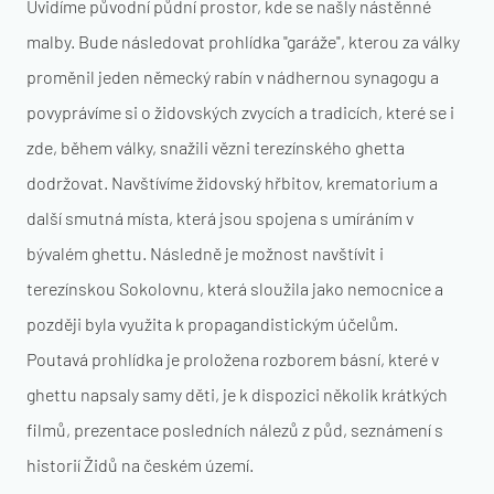
Uvidíme původní půdní prostor, kde se našly nástěnné
malby. Bude následovat prohlídka "garáže", kterou za války
proměnil jeden německý rabín v nádhernou synagogu a
povyprávíme si o židovských zvycích a tradicích, které se i
zde, během války, snažili vězni terezínského ghetta
dodržovat. Navštívíme židovský hřbitov, krematorium a
další smutná místa, která jsou spojena s umíráním v
bývalém ghettu. Následně je možnost navštívit i
terezínskou Sokolovnu, která sloužila jako nemocnice a
později byla využita k propagandistickým účelům.
Poutavá prohlídka je proložena rozborem básní, které v
ghettu napsaly samy děti, je k dispozici několik krátkých
filmů, prezentace posledních nálezů z půd, seznámení s
historií Židů na českém území.