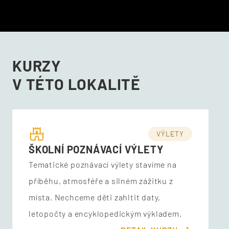
KURZY
V TÉTO LOKALITĚ
VÝLETY
ŠKOLNÍ POZNÁVACÍ VÝLETY
Tematické poznávací výlety stavíme na
příběhu, atmosféře a silném zážitku z
místa. Nechceme děti zahltit daty,
letopočty a encyklopedickým výkladem.