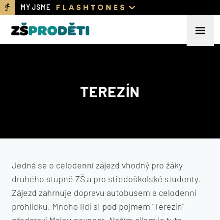
MY JSME
TEREZÍN
Jedná se o celodenní zájezd vhodný pro žáky
druhého stupně ZŠ a pro středoškolské studenty.
Zájezd zahrnuje dopravu autobusem a celodenní
prohlídku. Mnoho lidí si pod pojmem "Terezín"