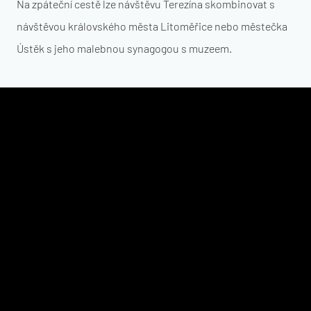
Na zpáteční cestě lze návštěvu Terezína skombinovat s
návštěvou královského města Litoměřice nebo městečka
Ústěk s jeho malebnou synagogou s muzeem.