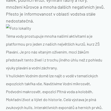
válek, půdních erozí, vymírání fauny a flory,
množení kůrovce a mnoha dalších negativních jevů.
Přesto je informovanost v oblasti vodstva stále
nedostatečná.
Téma vody prostupuje mnoha našimi aktivitami a je
platformou pro jeden z našich největších kurzů, kurz ZŠ
Plavání. Je pro nás vítaným oživením, moci žákům
představit tento živel i z trochu jiného úhlu než z pohledu
výuky plavání a vodní záchrany.
V hulickém Vodním domě lze najít o vodě v tematických
expozicích takřka vše. Navštívíme Vodní mikrosvět,
Podvodní makrosvět, expozici Pitná voda a koloběh,
Mokřadní život a Výlet do historie. Celá výstava je plná
zvukových kulis, interaktivních exponátů a herních prvků.