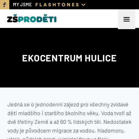
MY JSME
EKOCENTRUM HULICE
Jedná se o jednodenní zájezd pro všechny zvídavé
děti mladšího i staršího školního věku. Voda tvoří až
dvě třetiny Země a až 60 % lidských těl. Nedostatek
vody je původcem migrace za vodou, hladomoru,