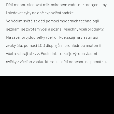
Děti mohou sledovat mikroskopem vodní mikroorganismy
i sledovat ryby na dně expoziční nádrže.
Ve Včelím světě se děti pomocí moderních technologií
seznámí se životem včel a poznají všechny včelí produkty.
Na závěr projdou velký včelí úl, kde zažijí na vlastní uši
zvuky úlu, pomocí LCD displejů si prohlédnou anatomii
včel a zahrají si kvíz. Poslední atrakcí je výroba vlastní
svíčky z včelího vosku, kterou si děti odnesou na památku.