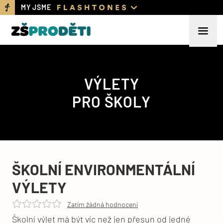
MY JSME
VÝLETY
PRO ŠKOLY
ŠKOLNÍ ENVIRONMENTÁLNÍ
VÝLETY
Zatím žádná hodnocení
Školní výlet má být víc než jen přesun od jedné