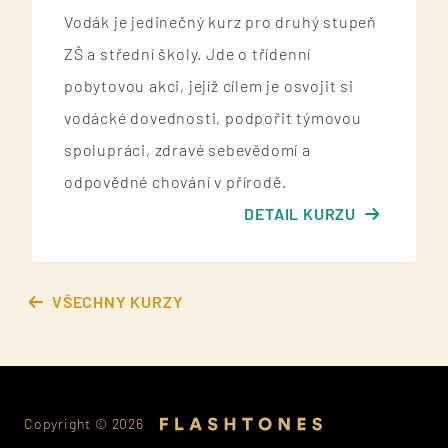
Vodák je jedinečný kurz pro druhý stupeň
ZŠ a střední školy. Jde o třídenní
pobytovou akci, jejíž cílem je osvojit si
vodácké dovednosti, podpořit týmovou
spolupráci, zdravé sebevědomí a
odpovědné chování v přírodě.
DETAIL KURZU
VŠECHNY KURZY
Copyright ©
2026