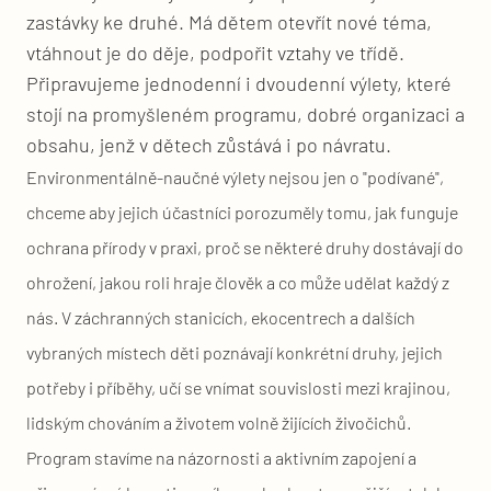
zastávky ke druhé. Má dětem otevřít nové téma,
vtáhnout je do děje, podpořit vztahy ve třídě.
Připravujeme jednodenní i dvoudenní výlety, které
stojí na promyšleném programu, dobré organizaci a
obsahu, jenž v dětech zůstává i po návratu.
Environmentálně-naučné výlety nejsou jen o "podívané",
chceme aby jejich účastníci porozuměly tomu, jak funguje
ochrana přírody v praxi, proč se některé druhy dostávají do
ohrožení, jakou roli hraje člověk a co může udělat každý z
nás. V záchranných stanicích, ekocentrech a dalších
vybraných místech děti poznávají konkrétní druhy, jejich
potřeby i příběhy, učí se vnímat souvislosti mezi krajinou,
lidským chováním a životem volně žijících živočichů.
Program stavíme na názornosti a aktivním zapojení a