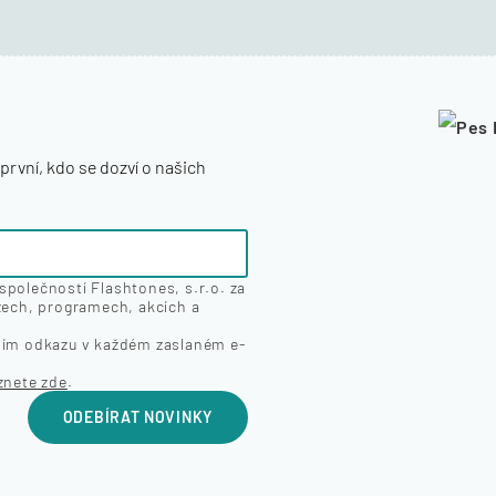
první, kdo se dozví o našich
polečností Flashtones, s.r.o. za
zech, programech, akcích a
vím odkazu v každém zaslaném e-
znete zde
.
ODEBÍRAT NOVINKY