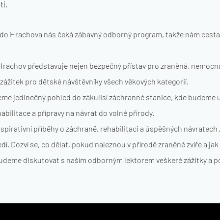
í.
o Hrachova nás čeká zábavný odborný program, takže nám cesta u
rachov představuje nejen bezpečný přístav pro zraněná, nemocná č
í zážitek pro dětské návštěvníky všech věkových kategorií.
ijeme jedinečný pohled do zákulisí záchranné stanice, kde budeme u
abilitace a přípravy na návrat do volné přírody.
spirativní příběhy o záchraně, rehabilitaci a úspěšných návratech 
í. Dozví se, co dělat, pokud naleznou v přírodě zraněné zvíře a ja
udeme diskutovat s naším odborným lektorem veškeré zážitky a po