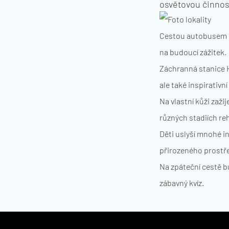
osvětovou činnost
Cestou autobusem d
na budoucí zážitek.
Záchranná stanice H
ale také inspirativn
Na vlastní kůži zaž
různých stadiích reh
Děti uslyší mnohé in
přirozeného prostřed
Na zpáteční cestě b
zábavný kvíz.