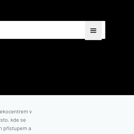
V
 ekocentrem v
sto, kde se
ím přístupem a