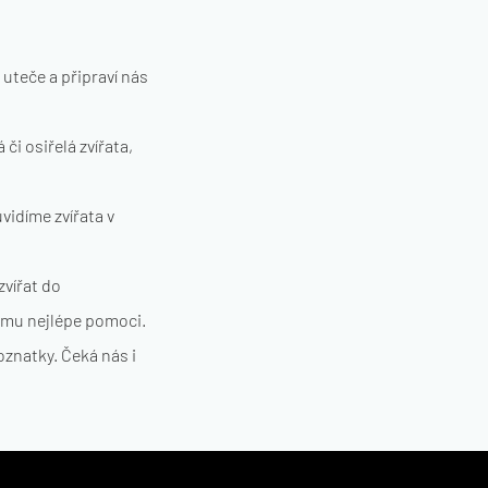
teče a připraví nás
i osiřelá zvířata,
vidíme zvířata v
zvířat do
k mu nejlépe pomoci.
znatky. Čeká nás i