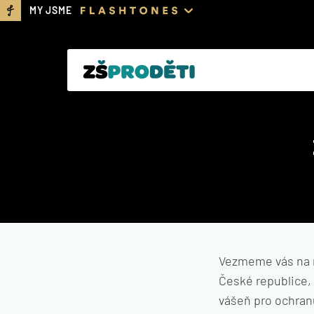
MY JSME
Vezmeme vás na n
České republice,
vášeň pro ochranu