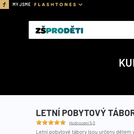
MY JSME
KU
LETNÍ POBYTOVÝ TÁBOR
Hodnocení 5,0
Letní pobytové tábory jsou určeny dětem ve