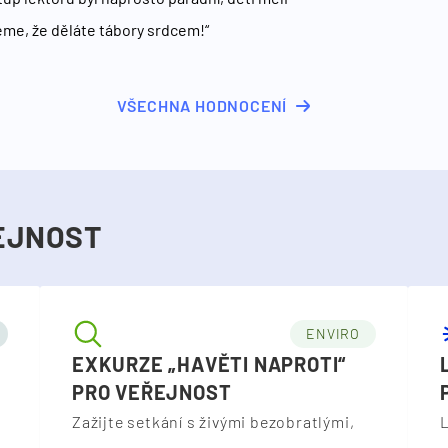
eme, že děláte tábory srdcem!“
VŠECHNA HODNOCENÍ
EJNOST
ENVIRO
EXKURZE „HAVĚTI NAPROTI“
PRO VEŘEJNOST
Zažijte setkání s živými bezobratlými,
L