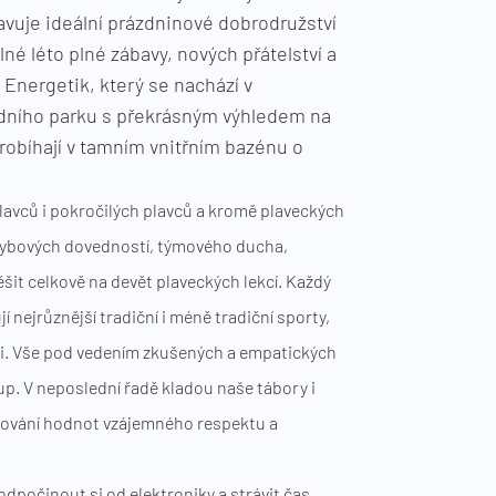
avuje ideální prázdninové dobrodružství
né léto plné zábavy, nových přátelství a
 Energetik, který se nachází v
dního parku s překrásným výhledem na
robíhají v tamním vnitřním bazénu o
lavců i pokročilých plavců a kromě plaveckých
hybových dovedností, týmového ducha,
ěšit celkově na devět plaveckých lekcí. Každý
jí nejrůznější tradiční i méně tradiční sporty,
sti. Vše pod vedením zkušených a empatických
tup. V neposlední řadě kladou naše tábory i
udování hodnot vzájemného respektu a
.
odpočinout si od elektroniky a strávit čas