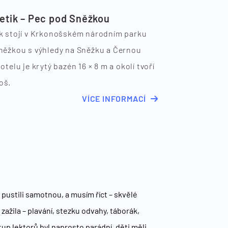
etik – Pec pod Sněžkou
k stojí v Krkonošském národním parku
něžkou s výhledy na Sněžku a Černou
otelu je krytý bazén 16 × 8 m a okolí tvoří
oš.
VÍCE INFORMACÍ
 pustili samotnou, a musím říct – skvělé
ažila – plavání, stezku odvahy, táborák,
up lektorů byl naprosto parádní, děti měli