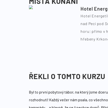
MÍSTA KONÁNÍ
Hotel Energ
Hotel Energeti
nad Pecí pod S
horu; přímo v h
hřebeny Krkon
ŘEKLI O TOMTO KURZU
Byl to první pobytový tábor, na který jsme dceru
rozhodnutí! Každý večer nám psala, co všechno z
kamarády… a hlavně, že se jí nechce domů. Příst