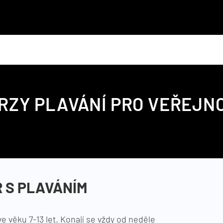
RZY PLAVÁNÍ
PRO VEŘEJN
 S PLAVÁNÍM
 věku 7-13 let. Konají se vždy od neděle