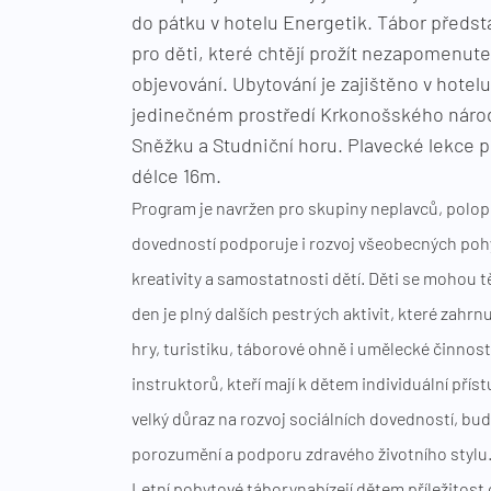
do pátku v hotelu Energetik. Tábor předst
pro děti, které chtějí prožít nezapomenutel
objevování. Ubytování je zajištěno v hotelu
jedinečném prostředí Krkonošského náro
Sněžku a Studniční horu. Plavecké lekce p
délce 16m.
Program je navržen pro skupiny neplavců, polop
dovedností podporuje i rozvoj všeobecných po
kreativity a samostatnosti dětí. Děti se mohou t
den je plný dalších pestrých aktivit, které zahrnu
hry, turistiku, táborové ohně i umělecké činno
instruktorů, kteří mají k dětem individuální přís
velký důraz na rozvoj sociálních dovedností, b
porozumění a podporu zdravého životního stylu
Letní pobytové táborynabízejí dětem příležitost 