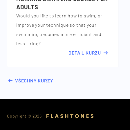
ADULTS
Would you like to learn how to swim, or
improve your technique so that your
swimming becomes more efficient and
less tiring?
DETAIL KURZU
VŠECHNY KURZY
Copyright ©
2026