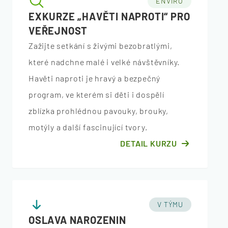
ENVIRO
EXKURZE „HAVĚTI NAPROTI“ PRO
VEŘEJNOST
Zažijte setkání s živými bezobratlými,
které nadchne malé i velké návštěvníky.
Havěti naproti je hravý a bezpečný
program, ve kterém si děti i dospělí
zblízka prohlédnou pavouky, brouky,
motýly a další fascinující tvory.
DETAIL KURZU
V TÝMU
OSLAVA NAROZENIN