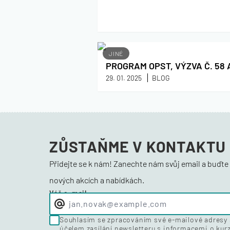
JINÉ
PROGRAM OPST, VÝZVA Č. 58 
29. 01. 2025
BLOG
ZŮSTAŇME
V KONTAKTU
Přidejte se k nám! Zanechte nám svůj email a buďte 
nových akcích a nabídkách.
Váš e-mail
Souhlasím se zpracováním své e-mailové adresy s
účelem zasílání newsletteru s informacemi o kur