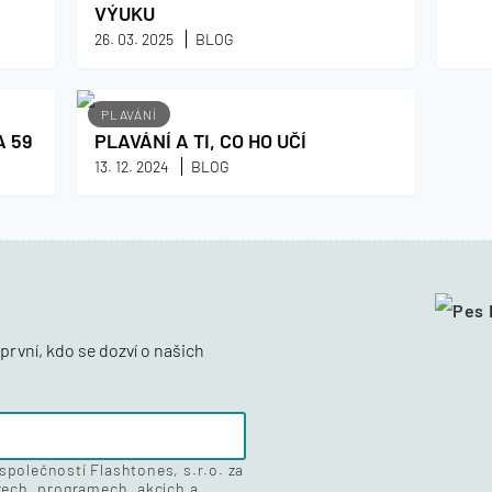
VÝUKU
26. 03. 2025
BLOG
PLAVÁNÍ
A 59
PLAVÁNÍ A TI, CO HO UČÍ
13. 12. 2024
BLOG
první, kdo se dozví o našich
polečností Flashtones, s.r.o. za
zech, programech, akcích a