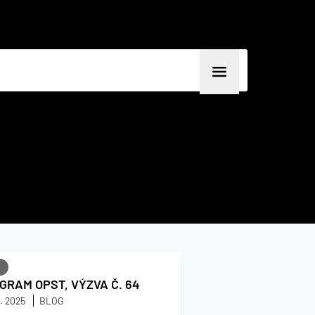
É
GRAM OPST, VÝZVA Č. 64
1. 2025
BLOG